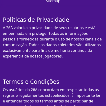
Sitemap
Políticas de Privacidade
A 26A valoriza a privacidade de seus usuários e está
empenhada em proteger todas as informações
pessoais fornecidas durante o uso de nossos canais de
comunicação. Todos os dados coletados são utilizados
exclusivamente para fins de melhoria contínua da
experiência de nossos jogadores.
Termos e Condições
Os usuários da 26A concordam em respeitar todas as
regras e regulamentos estabelecidos. É importante ler
e entender todos os termos antes de participar de