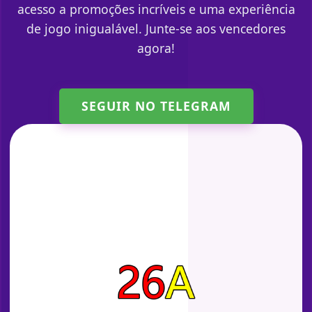
acesso a promoções incríveis e uma experiência
de jogo inigualável. Junte-se aos vencedores
agora!
SEGUIR NO TELEGRAM