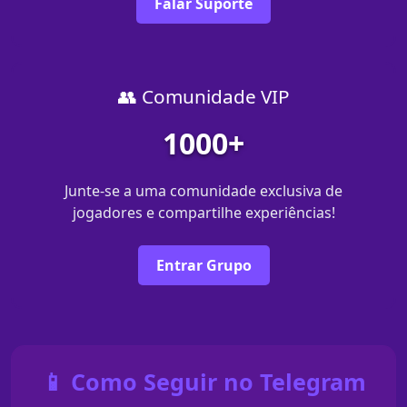
Falar Suporte
👥 Comunidade VIP
1000+
Junte-se a uma comunidade exclusiva de
jogadores e compartilhe experiências!
Entrar Grupo
📱 Como Seguir no Telegram