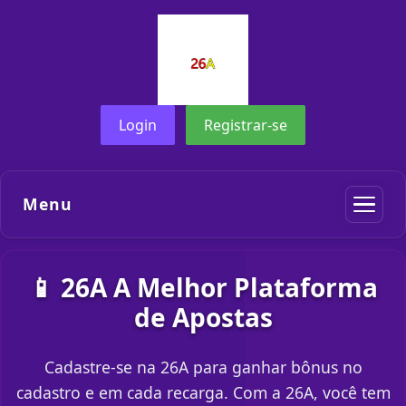
Login
Registrar-se
Menu
📱 26A A Melhor Plataforma
de Apostas
Cadastre-se na 26A para ganhar bônus no
cadastro e em cada recarga. Com a 26A, você tem