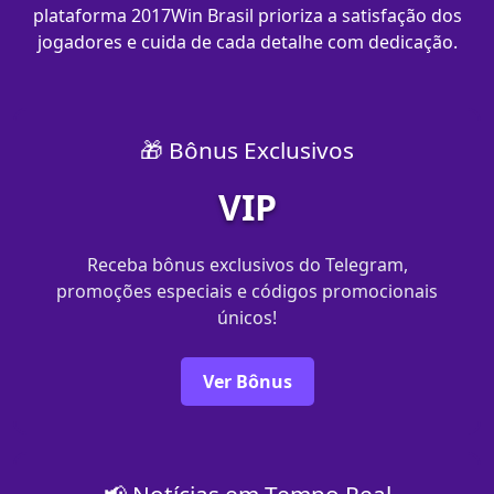
plataforma 2017Win Brasil prioriza a satisfação dos
jogadores e cuida de cada detalhe com dedicação.
🎁 Bônus Exclusivos
VIP
Receba bônus exclusivos do Telegram,
promoções especiais e códigos promocionais
únicos!
Ver Bônus
📢 Notícias em Tempo Real