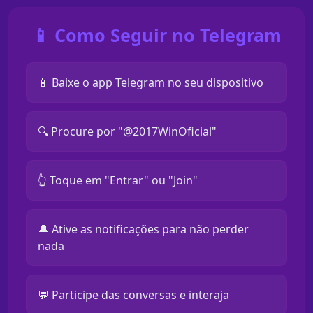
📱 Como Seguir no Telegram
📱 Baixe o app Telegram no seu dispositivo
🔍 Procure por "@2017WinOficial"
👆 Toque em "Entrar" ou "Join"
🔔 Ative as notificações para não perder
nada
💬 Participe das conversas e interaja