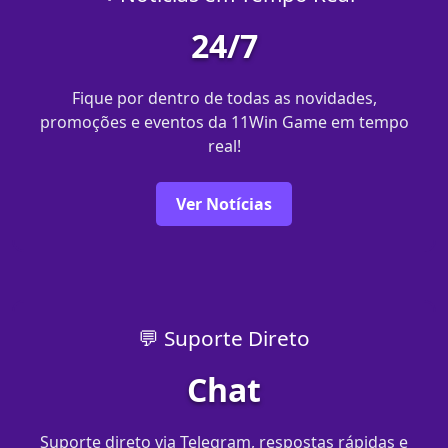
24/7
Fique por dentro de todas as novidades,
promoções e eventos da 11Win Game em tempo
real!
Ver Notícias
💬 Suporte Direto
Chat
Suporte direto via Telegram, respostas rápidas e