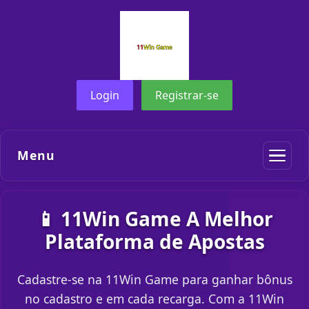
Login
Registrar-se
Menu
📱 11Win Game A Melhor
Plataforma de Apostas
Cadastre-se na 11Win Game para ganhar bônus
no cadastro e em cada recarga. Com a 11Win