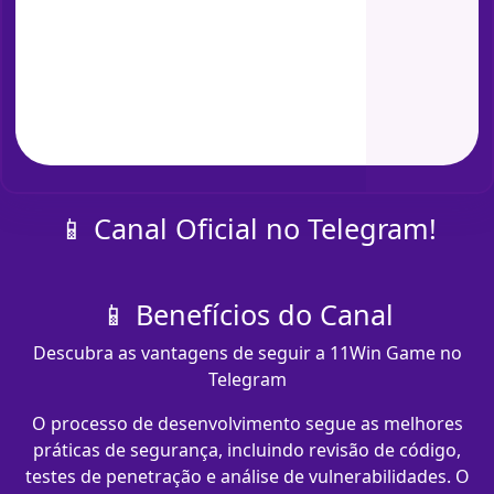
📱 Canal Oficial no Telegram!
📱 Benefícios do Canal
Descubra as vantagens de seguir a 11Win Game no
Telegram
O processo de desenvolvimento segue as melhores
práticas de segurança, incluindo revisão de código,
testes de penetração e análise de vulnerabilidades. O