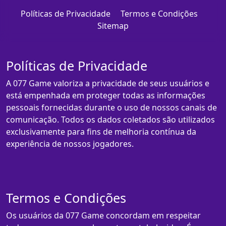
Políticas de Privacidade
Termos e Condições
Sitemap
Políticas de Privacidade
A 077 Game valoriza a privacidade de seus usuários e
está empenhada em proteger todas as informações
pessoais fornecidas durante o uso de nossos canais de
comunicação. Todos os dados coletados são utilizados
exclusivamente para fins de melhoria contínua da
experiência de nossos jogadores.
Termos e Condições
Os usuários da 077 Game concordam em respeitar