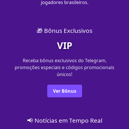
jogadores brasileiros.
🎁 Bônus Exclusivos
VIP
Receba bônus exclusivos do Telegram,
promoções especiais e códigos promocionais
únicos!
Ver Bônus
📢 Notícias em Tempo Real