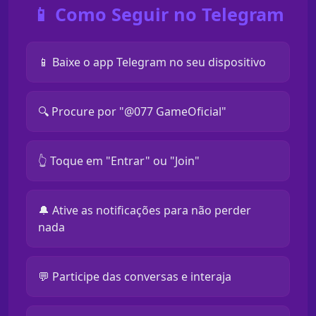
📱 Como Seguir no Telegram
📱 Baixe o app Telegram no seu dispositivo
🔍 Procure por "@077 GameOficial"
👆 Toque em "Entrar" ou "Join"
🔔 Ative as notificações para não perder
nada
💬 Participe das conversas e interaja