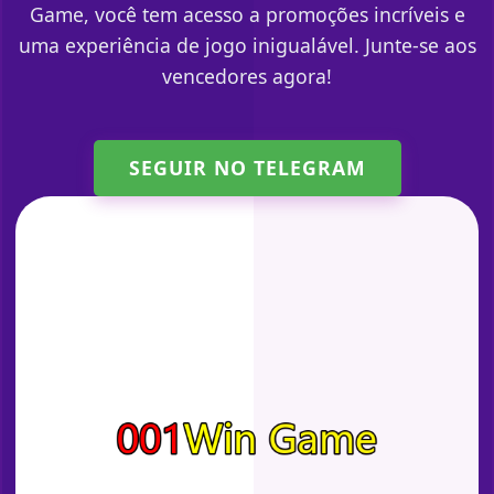
Game, você tem acesso a promoções incríveis e
uma experiência de jogo inigualável. Junte-se aos
vencedores agora!
SEGUIR NO TELEGRAM